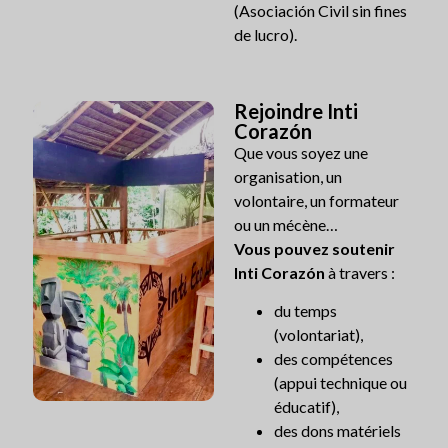
(Asociación Civil sin fines
de lucro).
Rejoindre Inti
Corazón
Que vous soyez une
organisation, un
volontaire, un formateur
ou un mécène…
Vous pouvez soutenir
Inti Corazón
à travers :
du temps
(volontariat),
des compétences
(appui technique ou
éducatif),
des dons matériels