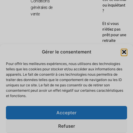
Conditions
ou inquiétant
générales de
?
vente
Et si vous
n’étiez pas
prêt pour une
retraite
Ayahuasca ?
Gérer le consentement
Préparation
Pour offrir les meilleures expériences, nous utilisons des technologies
avant une
telles que les cookies pour stocker et/ou accéder aux informations des
retraite
appareils. Le fait de consentir à ces technologies nous permettra de
ayahuasca :
traiter des données telles que le comportement de navigation ou les ID
alimentation,
uniques sur ce site. Le fait de ne pas consentir ou de retirer son
traitements
consentement peut avoir un effet négatif sur certaines caractéristiques
et
et fonctions.
précautions
Chamanisme
Accepter
amazonien :
traditions,
Refuser
pratiques et