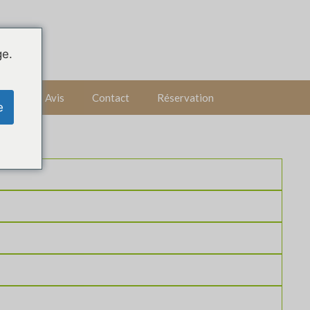
ge.
us ?
Avis
Contact
Réservation
e