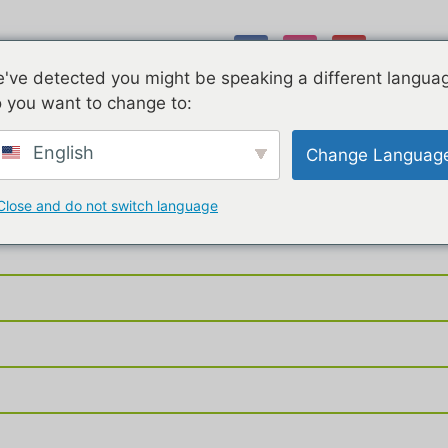
Galerie
've detected you might be speaking a different langua
 you want to change to:
et Services
Chamanisme
Inti Corazon
Ou sommes no
English
Change Languag
Close and do not switch language
Foire aux questions