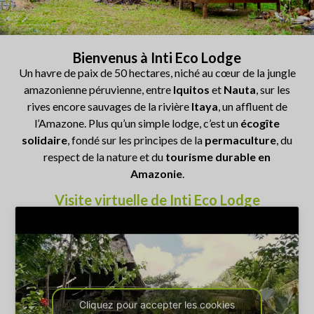
Bienvenus à Inti Eco Lodge
Un havre de paix de 50 hectares, niché au cœur de la jungle
amazonienne péruvienne, entre
Iquitos
et
Nauta
, sur les
rives encore sauvages de la rivière
Itaya
, un affluent de
l’Amazone. Plus qu’un simple lodge, c’est un
écogîte
solidaire
, fondé sur les principes de la
permaculture
, du
respect de la nature et du
tourisme durable en
Amazonie
.
Visite virtuelle de Inti Eco Lodge
Cliquez pour accepter les cookies