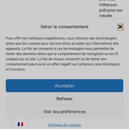
n’étiez pas
prêt pour une
retraite
Ayahuasca ?
Gérer le consentement
Préparation
Pour offrir les meilleures expériences, nous utilisons des technologies
avant une
telles que les cookies pour stocker et/ou accéder aux informations des
retraite
appareils. Le fait de consentir à ces technologies nous permettra de
ayahuasca :
traiter des données telles que le comportement de navigation ou les ID
alimentation,
uniques sur ce site. Le fait de ne pas consentir ou de retirer son
traitements
consentement peut avoir un effet négatif sur certaines caractéristiques
et
et fonctions.
précautions
Chamanisme
Accepter
amazonien :
traditions,
Refuser
pratiques et
cadre
Voir les préférences
authentique
Politique de cookies