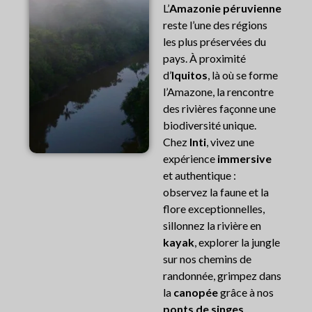
L’
Amazonie péruvienne
reste l’une des régions
les plus préservées du
pays. À proximité
d’
Iquitos
, là où se forme
l’Amazone, la rencontre
des rivières façonne une
biodiversité unique.
Chez
Inti
, vivez une
expérience
immersive
et authentique :
observez la faune et la
flore exceptionnelles,
sillonnez la rivière en
kayak
, explorer la jungle
sur nos chemins de
randonnée, grimpez dans
la
canopée
grâce à nos
ponts de singes