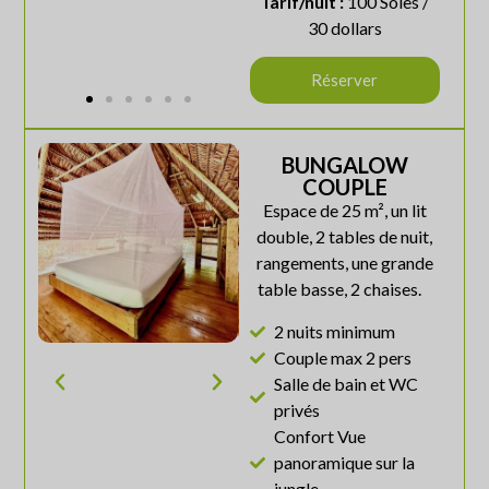
Tarif/nuit :
100 Soles /
30 dollars
Réserver
BUNGALOW
COUPLE
Espace de 25 m², un lit
double, 2 tables de nuit,
rangements, une grande
table basse, 2 chaises.
2 nuits minimum
Couple max 2 pers
Salle de bain et WC
privés
Confort Vue
panoramique sur la
jungle