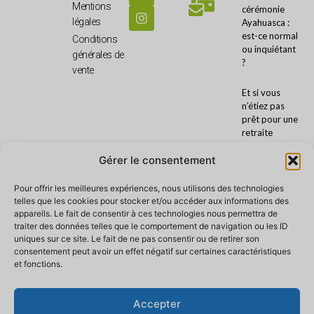
Mentions
cérémonie
légales
Ayahuasca :
est-ce normal
Conditions
ou inquiétant
générales de
?
vente
Et si vous
n’étiez pas
prêt pour une
retraite
Ayahuasca ?
Gérer le consentement
Préparation
Pour offrir les meilleures expériences, nous utilisons des technologies
avant une
telles que les cookies pour stocker et/ou accéder aux informations des
retraite
appareils. Le fait de consentir à ces technologies nous permettra de
ayahuasca :
traiter des données telles que le comportement de navigation ou les ID
alimentation,
uniques sur ce site. Le fait de ne pas consentir ou de retirer son
traitements
consentement peut avoir un effet négatif sur certaines caractéristiques
et
et fonctions.
précautions
Chamanisme
Accepter
amazonien :