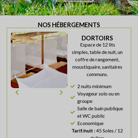
NOS HÉBERGEMENTS
DORTOIRS
Espace de 12 lits
simples, table de nuit, un
coffre de rangement,
moustiquaire, sanitaires
communs.
2 nuits minimum
Voyageur solo ou en
groupe
Salle de bain publique
et WC public
Economique
Tarif/nuit :
45 Soles / 12
dollars