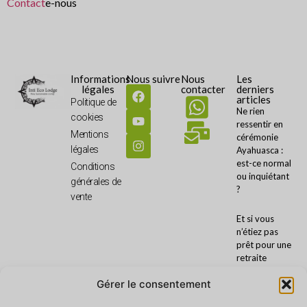
Contact
e-nous
Informations
Nous suivre
Nous
Les
légales
contacter
derniers
articles
Politique de
Ne rien
cookies
ressentir en
Mentions
cérémonie
légales
Ayahuasca :
est-ce normal
Conditions
ou inquiétant
générales de
?
vente
Et si vous
n’étiez pas
prêt pour une
retraite
Ayahuasca ?
Gérer le consentement
Préparation