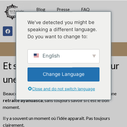
Blog
Presse
FAQ
We've detected you might be
speaking a different language.
Galerie
Do you want to change to:
English
Et si vous n’êtiez pas prêt pour
Change Language
une retraite Ayahuasca ?
Close and do not switch language
Beaucoup de personnes ressentent aujourd’hui l’appel d’une
retraite ayahuasca
, sans toujours savoir si c’est le bon
moment.
Il y a souvent un moment où l’idée apparaît. Pas toujours
clairement.